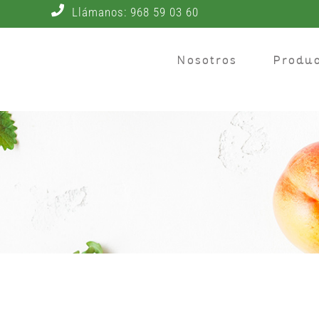
Skip
Llámanos: 968 59 03 60
to
Nosotros
Produc
content