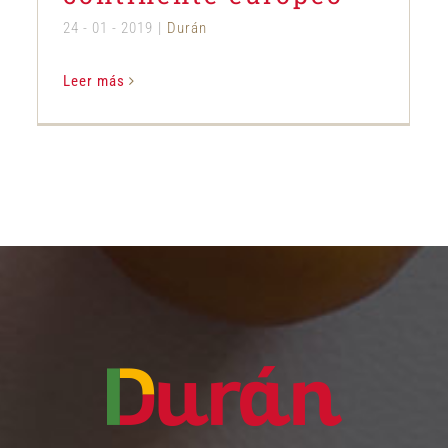
24 - 01 - 2019
|
Durán
Leer más