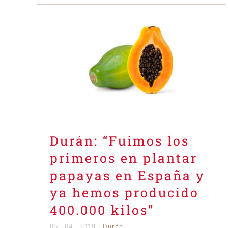
Durán: “Fuimos los primeros en
plantar papayas en España y ya
hemos producido 400.000 kilos”
Durán
Durán: “Fuimos los
primeros en plantar
papayas en España y
ya hemos producido
400.000 kilos”
05 - 04 - 2019
|
Durán