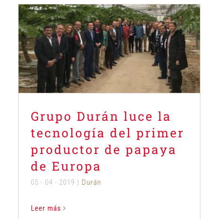
Grupo Durán luce la tecnología del
primer productor de papaya de
Europa
Durán
Grupo Durán luce la
tecnología del primer
productor de papaya
de Europa
05 - 04 - 2019
|
Durán
Leer más