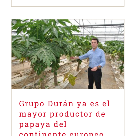
Grupo Durán ya es el mayor
productor de papaya del
continente europeo
Durán
Grupo Durán ya es el
mayor productor de
papaya del
continente europeo