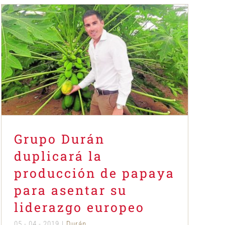
Grupo Durán duplicará la
producción de papaya para
asentar su liderazgo europeo
Durán
Grupo Durán
duplicará la
producción de papaya
para asentar su
liderazgo europeo
05 - 04 - 2019
|
Durán